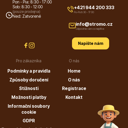
Pon - Pia: 8:30 - 17:00
Sob: 8:30 - 12:00
+421 944 200 333
(pouze prodejna)
Po-Pá 8:30 - 17:00
Ned: Zatvorené
info@stromo.cz
Odpovíme vám co nejdříve
Dárkový poukaz
Napište nám
Pro zákazníka
O nás
Poradíme Vám?
Podmínky a pravidla
Home
Způsoby doručení
O nás
+421 944 200 333
Stížnosti
Registrace
Po-Pá 9:00 - 17:00
Možnosti platby
Kontakt
Informační soubory
cookie
GDPR