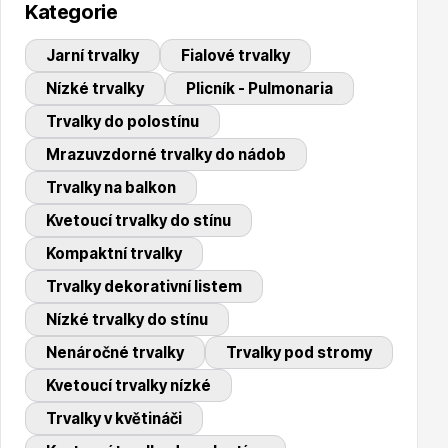
Kategorie
Trvalky
Jarní trvalky
Fialové trvalky
Nízké trvalky
Plicník - Pulmonaria
Trvalky do polostínu
Mrazuvzdorné trvalky do nádob
Trvalky na balkon
Bylinky do kuchyně
Kvetoucí trvalky do stínu
Kompaktní trvalky
Trvalky dekorativní listem
Nízké trvalky do stínu
Nenáročné trvalky
Trvalky pod stromy
Živé ploty
Kvetoucí trvalky nízké
Trvalky v květináči