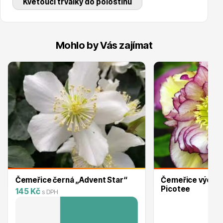
Kvetoucí trvalky do polostínu
Mohlo by Vás zajímat
Ovocné stromy
Okrasné trávy
Čemeřice černá „Advent Star“
Čemeřice východn
Picotee
145 Kč
s DPH
Okrasné keře