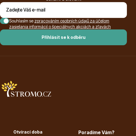
Listnaté stromy
Souhlasím se
zpracováním osobních údajů za účelom
zasielania informácií o špeciálnych akciách a zľavách
Přihlásit se k odběru
Bambusy
Dekorace
Otvírací doba
Poradíme Vám?