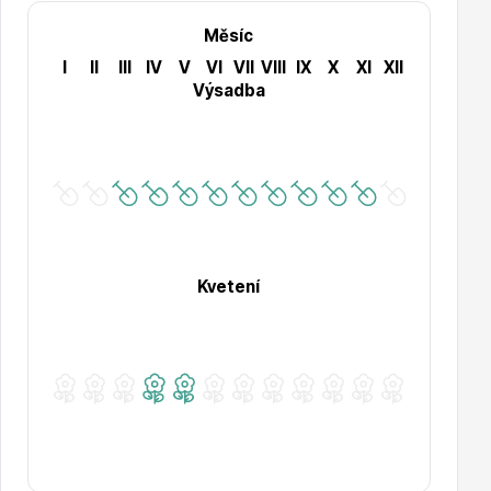
Měsíc
I
II
III
IV
V
VI
VII
VIII
IX
X
XI
XII
Hortenzie
Výsadba
Azalky a rododendrony
Kvetení
Růže KORDES