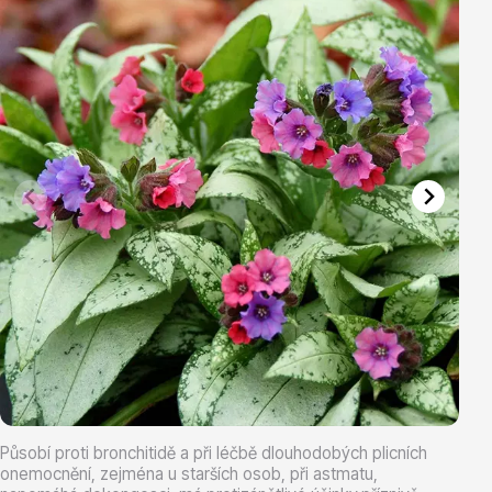
Vřesovištní rostliny
Vánoční stromky v květináčích a řezané
Působí proti bronchitidě a při léčbě dlouhodobých plicních
onemocnění, zejména u starších osob, při astmatu,