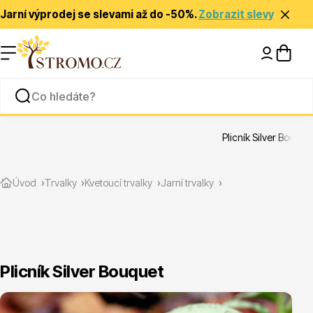
Jarní výprodej se slevami až do -50%.
Zobrazit slevy
Nápady a inspirace
Rady a tipy
Plicník Silver Bouque
Zlevněné
Úvod
Trvalky
Kvetoucí trvalky
Jarní trvalky
Plicník Silver Bouquet
Jehličnany