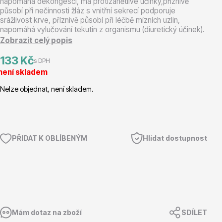
napomáhá dekongesci, má protizánětlivé účinky,příznivě
působí při nečinnosti žláz s vnitřní sekrecí podporuje
srážlivost krve, příznivě působí při léčbě mízních uzlin,
Magnólie
napomáhá vylučování tekutin z organismu (diuretický účinek).
Zobrazit celý popis
133 Kč
s DPH
není skladem
Nelze objednat, není skladem.
Semena, sadba
PŘIDAT K OBLÍBENÝM
Hlídat dostupnost
Vodní rostliny
Mám dotaz na zboží
SDÍLET