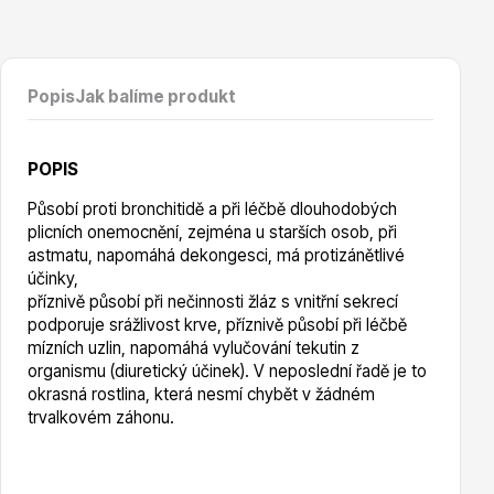
Vzrostlé stromy
Popis
Jak balíme produkt
POPIS
Nářadí, příslušenství
Působí proti bronchitidě a při léčbě dlouhodobých
plicních onemocnění, zejména u starších osob, při
astmatu, napomáhá dekongesci, má protizánětlivé
účinky,
příznivě působí při nečinnosti žláz s vnitřní sekrecí
podporuje srážlivost krve, příznivě působí při léčbě
mízních uzlin, napomáhá vylučování tekutin z
organismu (diuretický účinek). V neposlední řadě je to
Postřiky, přípravky
okrasná rostlina, která nesmí chybět v žádném
trvalkovém záhonu.