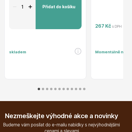
Přidat do košíku
267 Kč
s DPH
Plazivé rostliny
skladem
Momentálně nedo
Popínavé rostliny
Nezmeškejte výhodné akce a novinky
Budeme vám posílat do e-mailu nabídky s nejvýhodnějšími
cenami a slevami