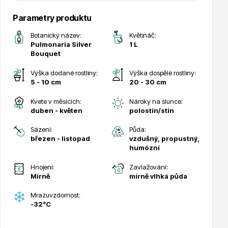
Parametry produktu
Botanický název:
Květináč:
Pulmonaria Silver
1 L
Bouquet
Drobná ovoce
Výška dodané rostliny:
Výška dospělé rostliny:
5 - 10 cm
20 - 30 cm
Kvete v měsících:
Nároky na slunce:
duben - květen
polostín/stín
Sázení:
Půda:
březen - listopad
vzdušný, propustný,
humózní
Substráty, hnojiva, kůra
Hnojení:
Zavlažování:
Mírně
mírně vlhká půda
Mrazuvzdornost:
-32°C