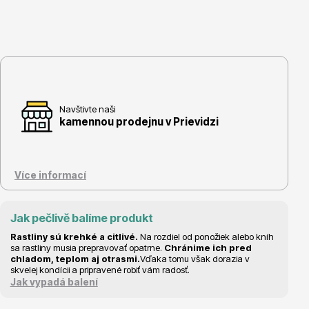
Květináče
Navštivte naši
kamennou prodejnu v Prievidzi
Více informací
Cibuloviny
Jak pečlivě balíme produkt
Rastliny sú krehké a citlivé.
Na rozdiel od ponožiek alebo kníh
sa rastliny musia prepravovať opatrne.
Chránime ich pred
chladom, teplom aj otrasmi.
Vďaka tomu však dorazia v
skvelej kondícii a pripravené robiť vám radosť.
Jak vypadá balení