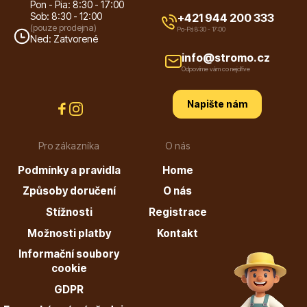
Pon - Pia: 8:30 - 17:00
Sob: 8:30 - 12:00
+421 944 200 333
(pouze prodejna)
Po-Pá 8:30 - 17:00
Ned: Zatvorené
info@stromo.cz
Odpovíme vám co nejdříve
Napište nám
Pro zákazníka
O nás
Podmínky a pravidla
Home
Způsoby doručení
O nás
Stížnosti
Registrace
Možnosti platby
Kontakt
Informační soubory
cookie
GDPR