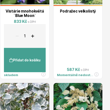
info@stromo.cz
Vistárie mnohokvětá
Podražec velkolistý
´Blue Moon´
833 Kč
s DPH
Napište nám
Přidat do košíku
587 Kč
s DPH
skladem
Momentálně nedostupné