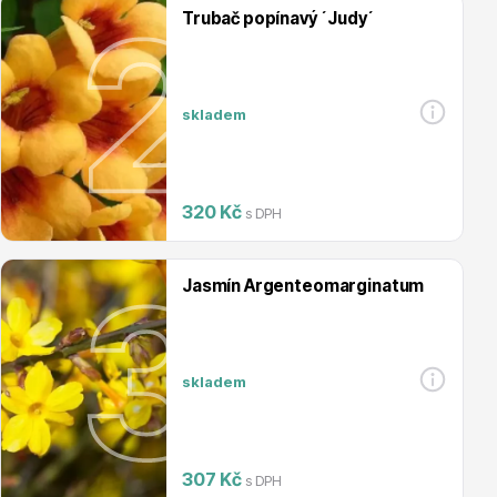
Trubač popínavý ´Judy´
Magnólie
skladem
320 Kč
s DPH
Semena, sadba
Jasmín Argenteomarginatum
skladem
Vodní rostliny
307 Kč
s DPH