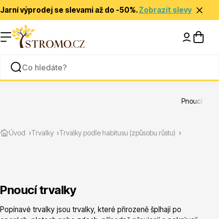
Jarní výprodej se slevami až do -50%.
Zobrazit slevy
Nápady a inspirace
Rady a tipy
Pnoucí trval
Zlevněné
Úvod
Trvalky
Trvalky podle habitusu (způsobu růstu)
Pnoucí trvalky
Jehličnany
Popínavé trvalky jsou trvalky, které přirozeně šplhají po