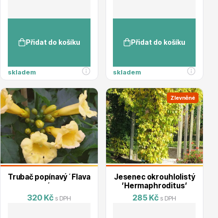
Hortenzie
Přidat do košíku
Přidat do košíku
skladem
skladem
Zlevněné
Azalky a rododendrony
Trubač popínavý ´Flava
Jesenec okrouhlolistý
´
’Hermaphroditus’
320 Kč
285 Kč
Růže KORDES
s DPH
s DPH