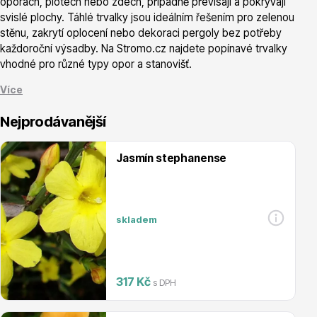
oporách, plotech nebo zdech, případně převisají a pokrývají
svislé plochy. Táhlé trvalky jsou ideálním řešením pro zelenou
stěnu, zakrytí oplocení nebo dekoraci pergoly bez potřeby
každoroční výsadby. Na Stromo.cz najdete popínavé trvalky
vhodné pro různé typy opor a stanovišť.
Více
Vřesovištní rostliny
Nejprodávanější
Jasmín stephanense
skladem
Vánoční stromky v květináčích a řezané
317 Kč
s DPH