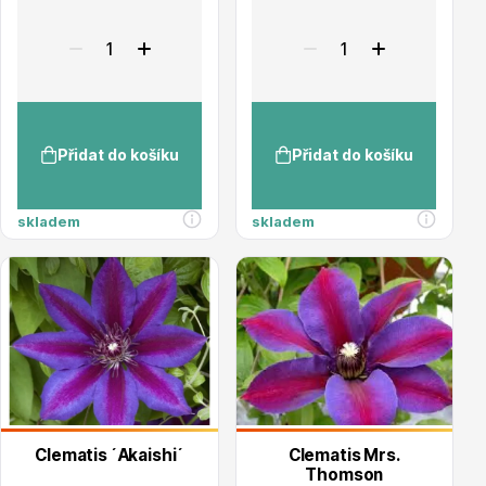
Trvalky
Přidat do košíku
Přidat do košíku
Bylinky do kuchyně
skladem
skladem
Živé ploty
Clematis ´Akaishi´
Clematis Mrs.
Thomson