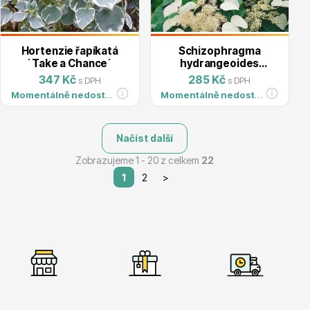
Hortenzie řapíkatá
Schizophragma
´Take a Chance´
hydrangeoides
´Moonlight´
347 Kč
285 Kč
s DPH
s DPH
Momentálně nedostupné
Momentálně nedostupné
Načíst další
Zobrazujeme 1 - 20 z celkem
22
1
2
>