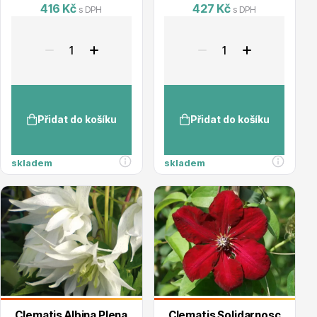
416 Kč
427 Kč
s DPH
s DPH
Ovocné stromy
Přidat do košíku
Přidat do košíku
skladem
skladem
Okrasné trávy
Okrasné keře
Clematis Albina Plena
Clematis Solidarnosc