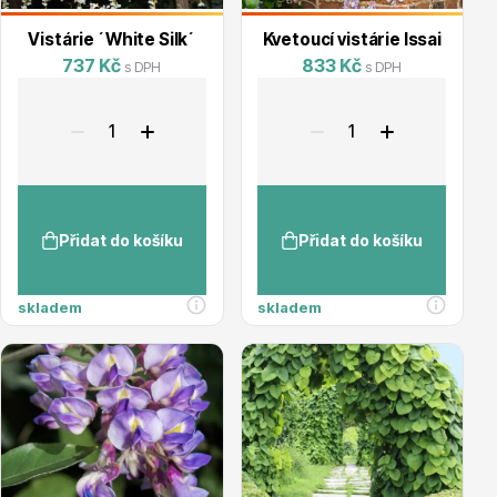
Vistárie ´White Silk´
Kvetoucí vistárie Issai
737 Kč
833 Kč
s DPH
s DPH
Dárkový poukaz
Poradíme Vám?
Přidat do košíku
Přidat do košíku
skladem
skladem
+421 944 200 333
Po-Pá 9:00 - 17:00