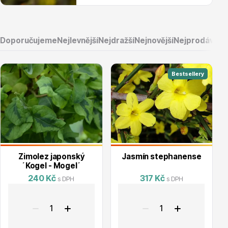
Doporučujeme
Nejlevnější
Nejdražší
Nejnovější
Nejprodávaněj
Květináče
Bestsellery
Cibuloviny
Zimolez japonský
Jasmín stephanense
´Kogel - Mogel´
240 Kč
317 Kč
s DPH
s DPH