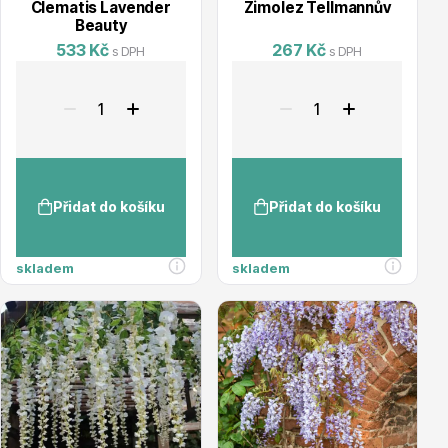
Clematis Lavender
Zimolez Tellmannův
Beauty
Listnaté stromy
533 Kč
267 Kč
s DPH
s DPH
Přidat do košíku
Přidat do košíku
Bambusy
skladem
skladem
Dekorace