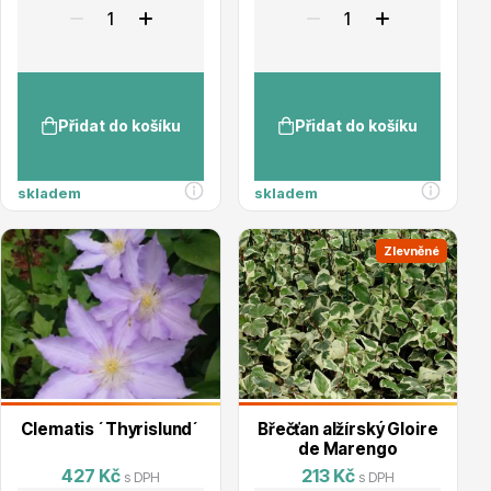
Přidat do košíku
Přidat do košíku
Drobná ovoce
skladem
skladem
Zlevněné
Substráty, hnojiva, kůra
Clematis ´Thyrislund´
Břečťan alžírský Gloire
de Marengo
427 Kč
213 Kč
s DPH
s DPH