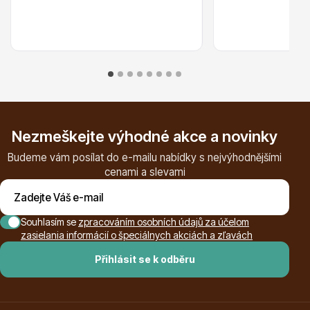
Ovocné stromy
Nezmeškejte výhodné akce a novinky
Budeme vám posílat do e-mailu nabídky s nejvýhodnějšími
cenami a slevami
Okrasné trávy
Souhlasím se
zpracováním osobních údajů za účelom
zasielania informácií o špeciálnych akciách a zľavách
Přihlásit se k odběru
Okrasné keře