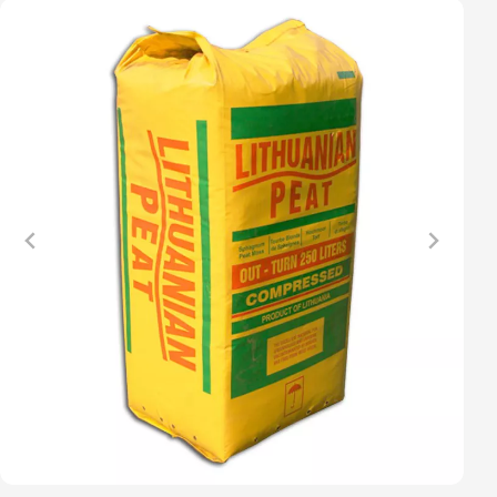
Vřesovištní rostliny
Vánoční stromky v květináčích a řezané