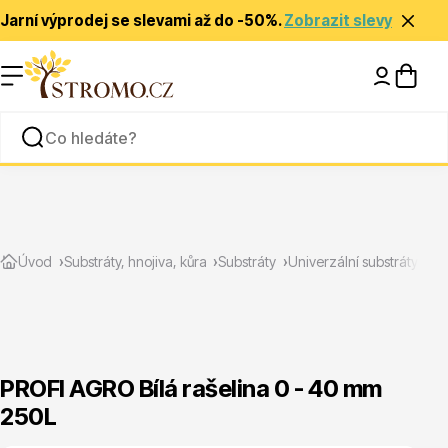
Jarní výprodej se slevami až do -50%.
Zobrazit slevy
Nápady a inspirace
Rady a tipy
PR
Zlevněné
Úvod
Substráty, hnojiva, kůra
Substráty
Univerzální substráty
PROFI AGRO Bílá rašelina 0 - 40 mm
250L
Jehličnany