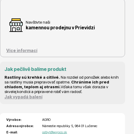
Vzrostlé stromy
Navštivte naši
kamennou prodejnu v Prievidzi
Více informací
Nářadí, příslušenství
Jak pečlivě balíme produkt
Rastliny sú krehké a citlivé.
Na rozdiel od ponožiek alebo kníh
sa rastliny musia prepravovať opatrne.
Chránime ich pred
chladom, teplom aj otrasmi.
Vďaka tomu však dorazia v
skvelej kondícii a pripravené robiť vám radosť.
Jak vypadá balení
Postřiky, přípravky
Výrobce:
AGRO
Adresa výrobce:
Námestie republiky 5, 984 01 Lučenec
E-mail:
odbyt@agrocs.sk