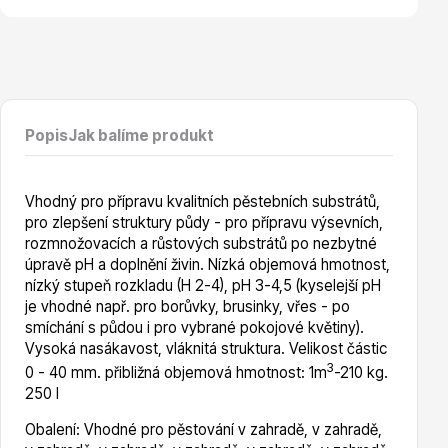
Hortenzie
Popis
Jak balíme produkt
Vhodný pro přípravu kvalitních pěstebních substrátů,
pro zlepšení struktury půdy - pro přípravu výsevních,
Azalky a rododendrony
rozmnožovacích a růstových substrátů po nezbytné
úpravě pH a doplnění živin. Nízká objemová hmotnost,
nízký stupeň rozkladu (H 2-4), pH 3-4,5 (kyselejší pH
je vhodné např. pro borůvky, brusinky, vřes - po
smíchání s půdou i pro vybrané pokojové květiny).
Vysoká nasákavost, vláknitá struktura. Velikost částic
3
0 - 40 mm. přibližná objemová hmotnost: 1m
-210 kg.
250 l
Růže KORDES
Obalení: Vhodné pro pěstování v zahradě, v zahradě,