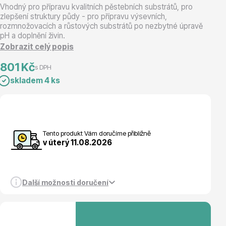
Vhodný pro přípravu kvalitních pěstebních substrátů, pro
zlepšení struktury půdy - pro přípravu výsevních,
Magnólie
rozmnožovacích a růstových substrátů po nezbytné úpravě
pH a doplnění živin.
Zobrazit celý popis
801 Kč
s DPH
skladem 4 ks
Semena, sadba
Tento produkt Vám doručíme přibližně
v úterý 11.08.2026
Další možnosti doručení
Vodní rostliny