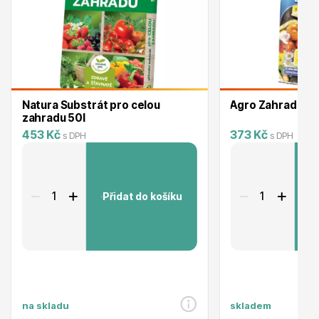
Trvalky
Natura Substrát pro celou
Agro Zahradnick
zahradu 50l
453 Kč
373 Kč
s DPH
s DPH
Bylinky do kuchyně
Přidat do košíku
P
Živé ploty
na skladu
skladem