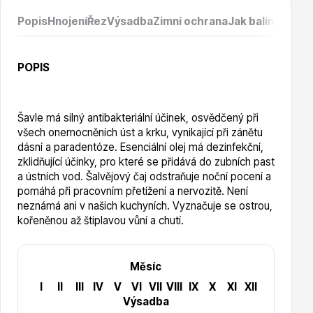
Vzrostlé stromy
Popis
Hnojení
Řez
Výsadba
Zimní ochrana
Jak balíme prod
POPIS
Šavle má silný antibakteriální účinek, osvědčený při
Nářadí, příslušenství
všech onemocněních úst a krku, vynikající při zánětu
dásní a paradentóze. Esenciální olej má dezinfekční,
zklidňující účinky, pro které se přidává do zubních past
a ústních vod. Šalvějový čaj odstraňuje noční pocení a
pomáhá při pracovním přetížení a nervozitě. Není
neznámá ani v našich kuchyních. Vyznačuje se ostrou,
kořeněnou až štiplavou vůní a chutí.
Postřiky, přípravky
Měsíc
I
II
III
IV
V
VI
VII
VIII
IX
X
XI
XII
Výsadba