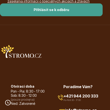
zasielania informácií o špeciálnych akciách a zľavách
Přihlásit se k odběru
Plazivé rostliny
Popínavé rostliny
Otvírací doba
Poradíme Vám?
Pon - Pia: 8:30 - 17:00
Sob: 8:30 - 12:00
+421 944 200 333
(pouze prodejna)
Po-Pá 8:30 - 17:00
Ned: Zatvorené