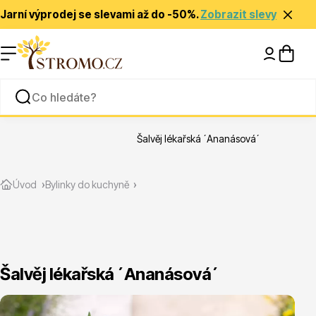
Jarní výprodej se slevami až do -50%.
Zobrazit slevy
Nápady a inspirace
Rady a tipy
Šalvěj lékařská ´Ananásová´
Zlevněné
Úvod
Bylinky do kuchyně
Šalvěj lékařská ´Ananásová´
Jehličnany