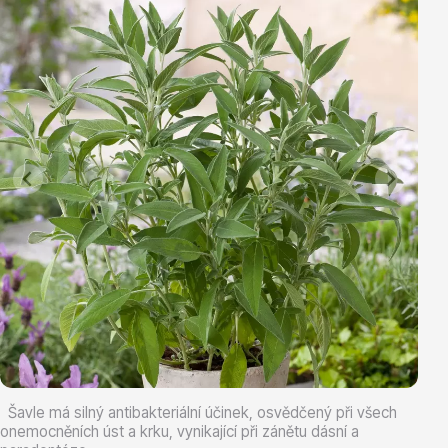
Vřesovištní rostliny
Vánoční stromky v květináčích a řezané
Šavle má silný antibakteriální účinek, osvědčený při všech
onemocněních úst a krku, vynikající při zánětu dásní a