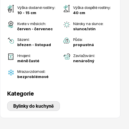
Výška dodané rostliny:
Výška dospělé rostliny:
10 - 15 cm
40 cm
Kvete v měsících:
Nároky na slunce:
červen - červenec
slunce/stín
Drobná ovoce
Sázení:
Půda:
březen - listopad
propustná
Hnojení:
Zavlažování:
méně časté
nenáročný
Mrazuvzdornost:
bezproblémové
Substráty, hnojiva, kůra
Kategorie
Bylinky do kuchyně