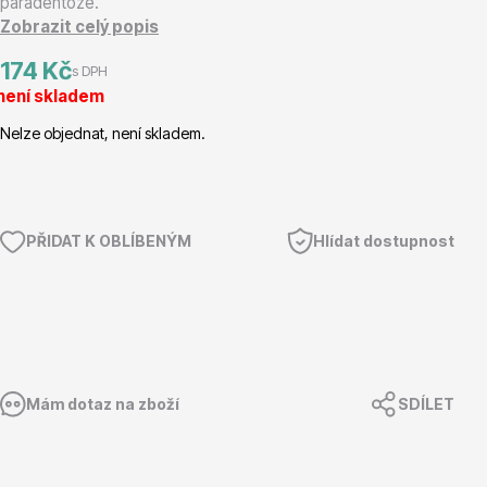
paradentóze.
Zobrazit celý popis
Magnólie
174 Kč
s DPH
není skladem
Nelze objednat, není skladem.
Semena, sadba
PŘIDAT K OBLÍBENÝM
Hlídat dostupnost
Mám dotaz na zboží
SDÍLET
Vodní rostliny