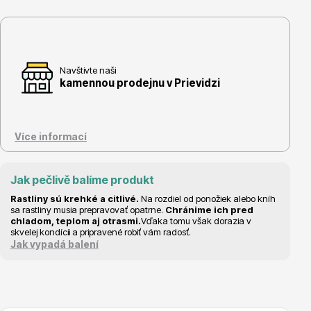
Navštivte naši
Květináče
kamennou prodejnu v Prievidzi
Více informací
Jak pečlivě balíme produkt
Cibuloviny
Rastliny sú krehké a citlivé.
Na rozdiel od ponožiek alebo kníh
sa rastliny musia prepravovať opatrne.
Chránime ich pred
chladom, teplom aj otrasmi.
Vďaka tomu však dorazia v
skvelej kondícii a pripravené robiť vám radosť.
Jak vypadá balení