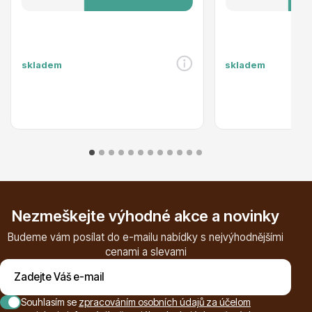
Ovocné stromy
skladem
skladem
Okrasné trávy
Nezmeškejte výhodné akce a novinky
Budeme vám posílat do e-mailu nabídky s nejvýhodnějšími
cenami a slevami
Okrasné keře
Souhlasím se
zpracováním osobních údajů za účelom