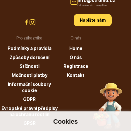
info@stromo.cz
Odpovíme vám co nejdříve
Listnaté stromy
Napište nám
Pro zákazníka
O nás
Podmínky a pravidla
Home
Způsoby doručení
O nás
Bambusy
Stížnosti
Registrace
Možnosti platby
Kontakt
Informační soubory
cookie
GDPR
Evropské právní předpisy
Dekorace
na ochranu rostlin
Cookies
GPSR