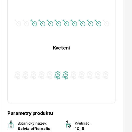
Hortenzie
Kvetení
Azalky a rododendrony
Parametry produktu
Růže KORDES
Botanický název:
Květináč:
Salvia officinalis
10, 5