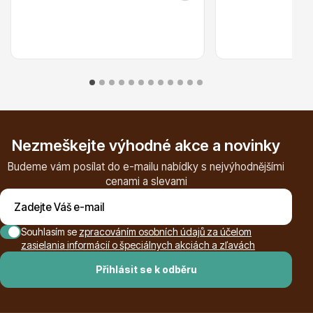
Ovocné stromy
Nezmeškejte výhodné akce a novinky
Budeme vám posílat do e-mailu nabídky s nejvýhodnějšími
cenami a slevami
Okrasné trávy
Souhlasím se
zpracováním osobních údajů za účelom
zasielania informácií o špeciálnych akciách a zľavách
Přihlásit se k odběru
Okrasné keře