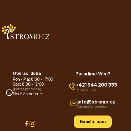
Plazivé rostliny
Otvírací doba
Poradíme Vám?
Pon - Pia: 8:30 - 17:00
Sob: 8:30 - 12:00
+421 944 200 333
(pouze prodejna)
Po-Pá 8:30 - 17:00
Ned: Zatvorené
Popínavé rostliny
info@stromo.cz
Odpovíme vám co nejdříve
Napište nám