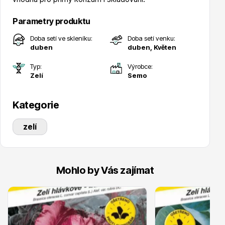
Parametry produktu
Doba setí ve skleníku:
Doba setí venku:
duben
duben, Květen
Drobná ovoce
Typ:
Výrobce:
Zelí
Semo
Kategorie
zelí
Substráty, hnojiva, kůra
Mohlo by Vás zajímat