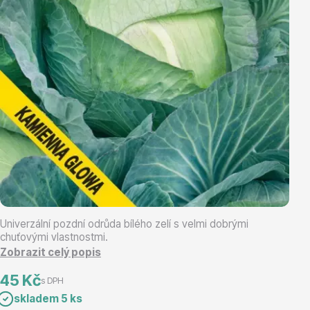
Magnólie
Semena, sadba
Univerzální pozdní odrůda bílého zelí s velmi dobrými
chuťovými vlastnostmi.
Zobrazit celý popis
Vodní rostliny
45 Kč
s DPH
skladem 5 ks