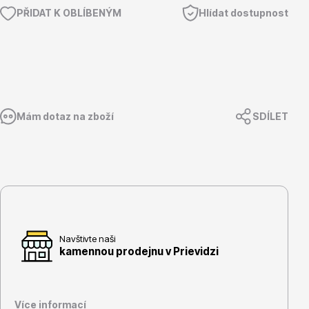
Vzrostlé stromy
PŘIDAT K OBLÍBENÝM
Hlídat dostupnost
Mám dotaz na zboží
SDÍLET
Nářadí, příslušenství
Postřiky, přípravky
Navštivte naši
kamennou prodejnu v Prievidzi
Více informací