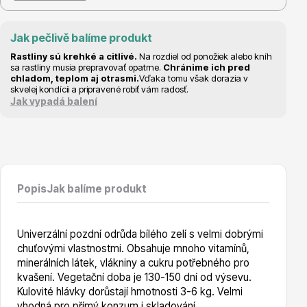
Jak pečlivě balíme produkt
Hortenzie
Rastliny sú krehké a citlivé.
Na rozdiel od ponožiek alebo kníh
sa rastliny musia prepravovať opatrne.
Chránime ich pred
chladom, teplom aj otrasmi.
Vďaka tomu však dorazia v
skvelej kondícii a pripravené robiť vám radosť.
Jak vypadá balení
Azalky a rododendrony
Popis
Jak balíme produkt
Univerzální pozdní odrůda bílého zelí s velmi dobrými
chuťovými vlastnostmi. Obsahuje mnoho vitamínů,
minerálních látek, vlákniny a cukru potřebného pro
kvašení. Vegetační doba je 130-150 dní od výsevu.
Růže KORDES
Kulovité hlávky dorůstají hmotnosti 3-6 kg. Velmi
vhodná pro přímý konzum i skladování.