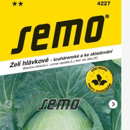
Vřesovištní rostliny
Vánoční stromky v květináčích a řezané