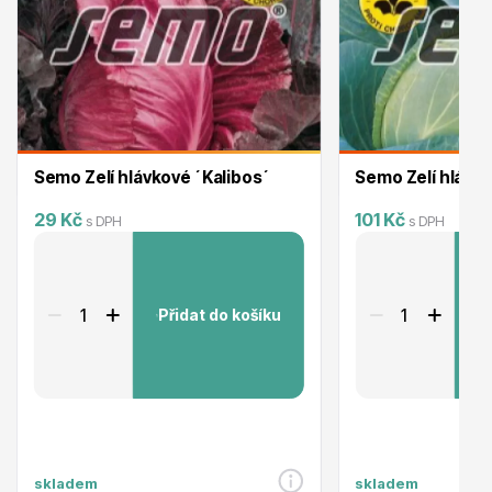
Trvalky
Semo Zelí hlávkové ´Kalibos´
Semo Zelí hlávk
Bylinky do kuchyně
29 Kč
101 Kč
s DPH
s DPH
Přidat do košíku
P
Živé ploty
skladem
skladem