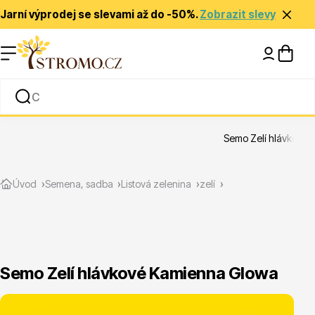
Jarní výprodej se slevami až do -50%.
Zobrazit slevy
Nápady a inspirace
Rady a tipy
Semo Zelí hlávkové
Zlevněné
Úvod
Semena, sadba
Listová zelenina
zelí
Semo Zelí hlávkové Kamienna Glowa
Jehličnany