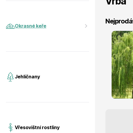
Vrba
Jehličnany
Vzrostlé
Nejprodá
Okrasné keře
Vrba babylonská (vrba smutná) 2l
Vřesovištní rostliny
Nářadí, p
skladem
Jehličnany
436 Kč
s DPH
Vánoční stromky v květináčích a
Postřiky,
řezané
Vřesovištní rostliny