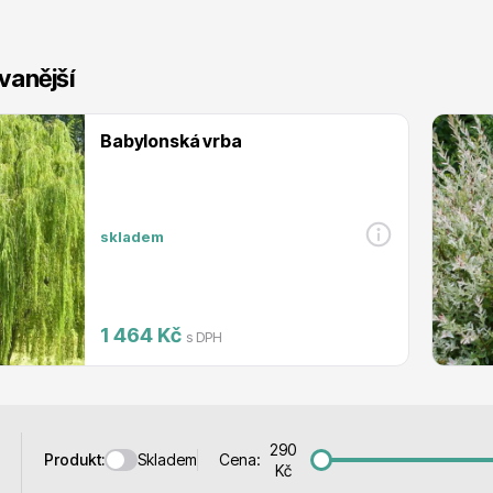
 stromy
Trvalky
vanější
Babylonská vrba
říslušenství
Bylinky do kuchyně
skladem
1 464 Kč
s DPH
 přípravky
Živé ploty
290
Skladem
Produkt:
Cena:
Kč