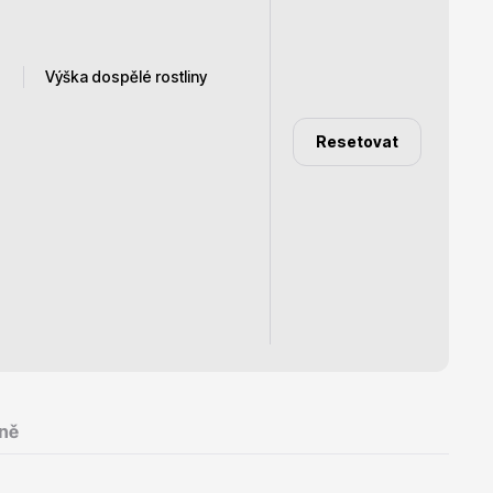
Výška dospělé rostliny
Dárkový poukaz
Resetovat
1 -2 m
10 - 15 m
8 - 10 m
ně