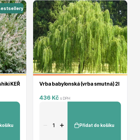
estsellery
ro-Nishiki KEŘ
Vrba babylonská (vrba smutná) 2l
436 Kč
s DPH
 košíku
Přidat do košíku