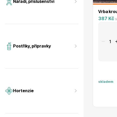
Nářadí, příslušenství
Vrba kro
387 Kč
s
Postřiky, přípravky
skladem
Hortenzie