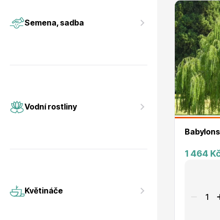
Vodní rostliny
Růže KO
Semena, sadba
Květináče
Drobná o
Vodní rostliny
Babylons
1 464 K
Květináče