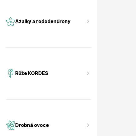
Azalky a rododendrony
Růže KORDES
Drobná ovoce