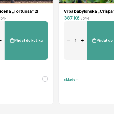
ucená „Tortuosa“ 2l
Vrba babylónská „Crispa“
387 Kč
 DPH
s DPH
Přidat do košíku
Přidat do
skladem