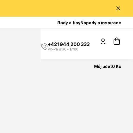
Poradíme Vám?
Rady a tipy
Nápady a inspirace
+421 944 200 333
Po-Pá 8:30 - 17:00
Můj účet
0 Kč
Popínavé rostliny