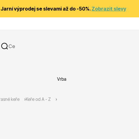
Jarní výprodej se slevami až do -50%.
Zobrazit slevy
Vrba
y
Substráty, hnojiva, kůra
asné keře
Keře od A - Z