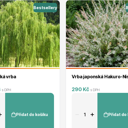
RDES
Okrasné keře
Bestsellery
B
voce
Plazivé rostliny
ká vrba
Vrba japonská Haku
č
290 Kč
s DPH
s DPH
Přidat do košíku
Přidat do