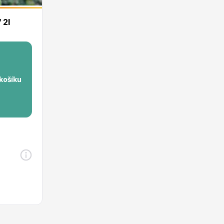
 2l
 košíku