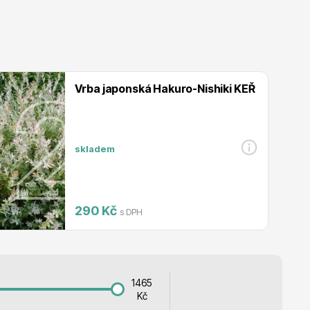
Listnaté stromy
Vrba japonská Hakuro-Nishiki KEŘ
Bambusy
skladem
290 Kč
s DPH
Dekorace
1465
Kč