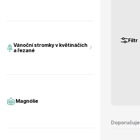
Magnólie
Hortenzi
Filtr
Vánoční stromky v květináčích
a řezané
Semena, sadba
Azalky a
Magnólie
Doporučuj