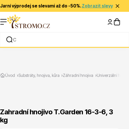
Jarní výprodej se slevami až do -50%.
Zobrazit slevy
Nápady a inspirace
Rady a tipy
Zlevněné
Úvod
Substráty, hnojiva, kůra
Záhradní hnojiva
Univerzální hnoji
Zahradní hnojivo T.Garden 16-3-6, 3
kg
Jehličnany