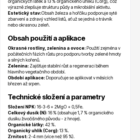
organických látek a 13 % organického uhlíku (Corg), což
výrazně zlepšuje strukturu půdy a mikrobiální aktivitu.
Estetický stav:
Obsah železa a hořčíku podporuje syté
zbarvení a zdravý vzhled listů, ať už se jedná o trávník
nebo okrasnou zeleň.
Obsah použití a aplikace
Drobná ovoce
Okrasné rostliny, zelenina a ovoce:
Použití zejména v
počátečních fázích růstu pro podporu tvorby zelené hmoty
a silných kořenů.
Zelenina:
Zajišťuje stabilní růst a regeneraci během
hlavního vegetačního období.
Období aplikace:
Doporučuje se aplikovat v měsících
březen až srpen.
Substráty, hnojiva, kůra
Technické složení a parametry
Složení NPK:
16-3-6 + 2MgO + 0,5Fe.
Celkový dusík (N):
16 % (obsahuje 1,7 % organického
dusíku živočišného původu - z hnoje).
Organické látky:
42 %.
Organický uhlík (Corg):
13 %.
Zrnitost:
2-4 mm (více než 95 %).