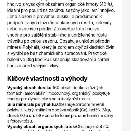
hnojivo s vysokým obsahem organické hmoty (42 %),
ideální pro použití na začátku sezóny jako jarní hnojivo.
Jeho složení s převahou dusíku je předurčeno k
Hortenzie
podpoře raných fází růstu okrasných rostlin, zeleniny
nebo ovocných plodin. Zároveň je toto hnojivo
vhodné pro zajištění stabilního a udržitelného růstu
trávníku po celou sezónu. Obsahuje unikátní přírodní
minerál Polyhalit, který je zdrojem čtyř základních živin
a vyrábí se bez chemického zpracování. Praktické
balení ve 3kg kbelíku usnadňuje skladování a chrání
hnojivo před vnějšími vlivy.
Azalky a rododendrony
Klíčové vlastnosti a výhody
Vysoký obsah dusíku:
16% obsah dusíku v různých
formách (amoniakální, močovinový, organický) poskytuje
energii pro dynamický start a trvalý růst rostlin.
Síla minerálů polyhalitu:
Obsahuje přírodní minerál
polyhalit, který rostlinám dodává vápník (Ca), hořčík (Mg),
draslík (K) a síru (S) v přírodní formě pro silné buněčné stěny
Růže KORDES
a fotosyntézu.
Vysoký obsah organických látek:
Obsahuje až 42 %