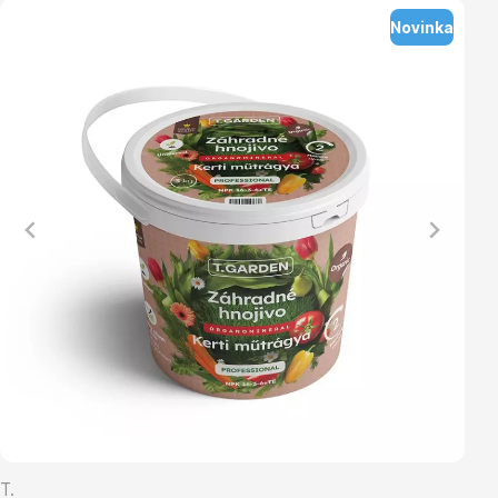
Novinka
Vřesovištní rostliny
Vánoční stromky v květináčích a řezané
T.