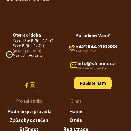
Listnaté stromy
Otvírací doba
Poradíme Vám?
Pon - Pia: 8:30 - 17:00
Sob: 8:30 - 12:00
+421 944 200 333
(pouze prodejna)
Po-Pá 8:30 - 17:00
Ned: Zatvorené
info@stromo.cz
Bambusy
Odpovíme vám co nejdříve
Napište nám
Pro zákazníka
O nás
Podmínky a pravidla
Home
Dekorace
Způsoby doručení
O nás
Stížnosti
Registrace