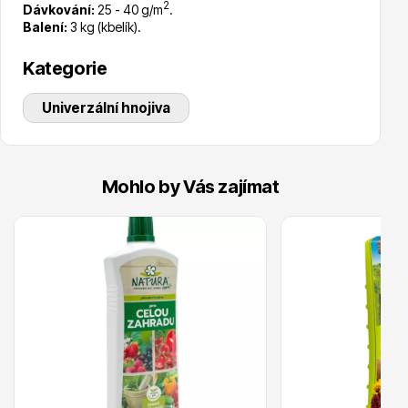
2
Dávkování:
25 - 40 g/m
.
Trvalky
Balení:
3 kg (kbelík).
Kategorie
Univerzální hnojiva
Bylinky do kuchyně
Mohlo by Vás zajímat
Živé ploty