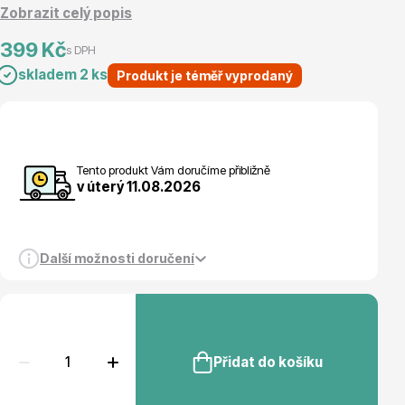
Zobrazit celý popis
Magnólie
399 Kč
s DPH
skladem 2 ks
Produkt je téměř vyprodaný
Tento produkt Vám doručíme přibližně
v úterý 11.08.2026
Semena, sadba
Další možnosti doručení
Vodní rostliny
Přidat do košíku