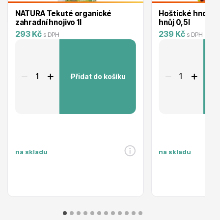
NATURA Tekuté organické
Hoštické hnojivo
zahradní hnojivo 1l
hnůj 0,5l
293 Kč
239 Kč
s DPH
s DPH
Ovocné stromy
Přidat do košíku
P
Okrasné trávy
na skladu
na skladu
Okrasné keře