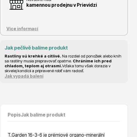
Vzrostlé stromy
kamennou prodejnu v Prievidzi
Více informací
Jak pečlivě balíme produkt
Nářadí, příslušenství
Rastliny sú krehké a citlivé.
Na rozdiel od ponožiek alebo kníh
sa rastliny musia prepravovať opatrne.
Chránime ich pred
chladom, teplom aj otrasmi.
Vďaka tomu však dorazia v
skvelej kondícii a pripravené robiť vám radosť.
Jak vypadá balení
Postřiky, přípravky
Popis
Jak balíme produkt
T.Garden 16-3-6 je prémiové organo-minerální