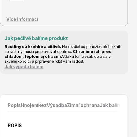
Vzrostlé stromy
Více informací
Jak pečlivě balíme produkt
Rastliny sú krehké a citlivé.
Na rozdiel od ponožiek alebo kníh
sa rastliny musia prepravovať opatrne.
Chránime ich pred
Nářadí, příslušenství
chladom, teplom aj otrasmi.
Vďaka tomu však dorazia v
skvelej kondícii a pripravené robiť vám radosť.
Jak vypadá balení
Postřiky, přípravky
Popis
Hnojení
Řez
Výsadba
Zimní ochrana
Jak balíme prod
POPIS