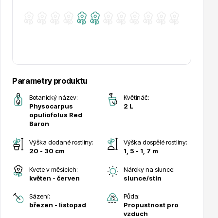
Drobná ovoce
Parametry produktu
Botanický název:
Květináč:
Physocarpus
2 L
opuliofolus Red
Baron
Výška dodané rostliny:
Výška dospělé rostliny:
Substráty, hnojiva, kůra
20 - 30 cm
1, 5 - 1, 7 m
Kvete v měsících:
Nároky na slunce:
květen - červen
slunce/stín
Sázení:
Půda:
březen - listopad
Propustnost pro
vzduch