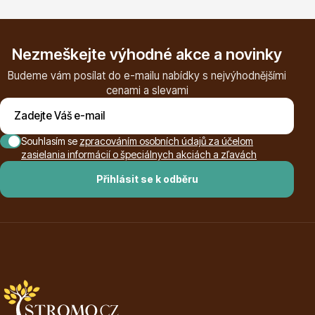
Listnaté stromy
Nezmeškejte výhodné akce a novinky
Budeme vám posílat do e-mailu nabídky s nejvýhodnějšími
cenami a slevami
Souhlasím se
zpracováním osobních údajů za účelom
Bambusy
zasielania informácií o špeciálnych akciách a zľavách
Přihlásit se k odběru
Dekorace