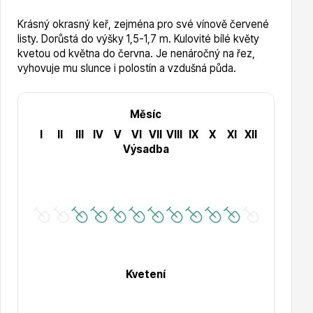
Krásný okrasný keř, zejména pro své vínově červené
listy. Dorůstá do výšky 1,5-1,7 m. Kulovité bílé květy
Hortenzie
kvetou od května do června. Je nenáročný na řez,
vyhovuje mu slunce i polostín a vzdušná půda.
Měsíc
I
II
III
IV
V
VI
VII
VIII
IX
X
XI
XII
Výsadba
Azalky a rododendrony
Kvetení
Růže KORDES