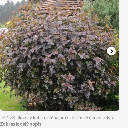
Vřesovištní rostliny
Vánoční stromky v květináčích a řezané
Krásný okrasný keř, zejména pro své vínově červené listy.
Zobrazit celý popis