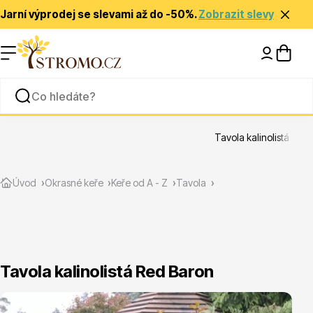
Jarní výprodej se slevami až do -50%.
Zobrazit slevy
Nápady a inspirace
Rady a tipy
Tavola kalinolistá Red
Zlevněné
Úvod
Okrasné keře
Keře od A - Z
Tavola
Tavola kalinolistá Red Baron
Jehličnany