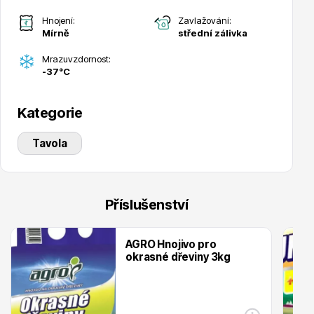
Trvalky
Hnojení:
Zavlažování:
Mírně
střední zálivka
Mrazuvzdornost:
-37°C
Kategorie
Bylinky do kuchyně
Tavola
Příslušenství
AGRO Hnojivo pro
Živé ploty
okrasné dřeviny 3kg