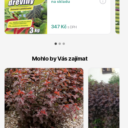
na skladu
Ovocné stromy
347 Kč
s DPH
Mohlo by Vás zajímat
Okrasné trávy
Okrasné keře